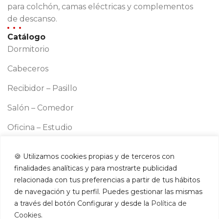
para colchón, camas eléctricas y complementos
de descanso.
Catálogo
Dormitorio
Cabeceros
Recibidor – Pasillo
Salón – Comedor
Oficina – Estudio
Cocina
🍪 Utilizamos cookies propias y de terceros con
Información
finalidades analíticas y para mostrarte publicidad
Aviso legal
relacionada con tus preferencias a partir de tus hábitos
Política de cookies
de navegación y tu perfil. Puedes gestionar las mismas
a través del botón Configurar y desde la
Política de
Política de privacidad
Cookies
.