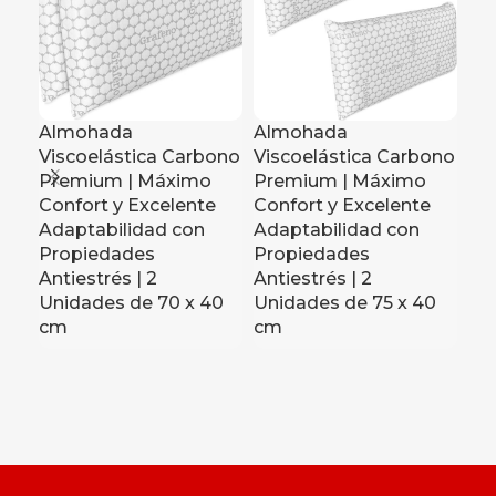
Almohada
Almohada
Al
Viscoelástica Carbono
Viscoelástica Carbono
Vi
Premium | Máximo
Premium | Máximo
Pr
Confort y Excelente
Confort y Excelente
Co
Adaptabilidad con
Adaptabilidad con
Ad
Propiedades
Propiedades
Pr
Antiestrés | 2
Antiestrés | 2
Ant
Unidades de 70 x 40
Unidades de 75 x 40
c
cm
cm