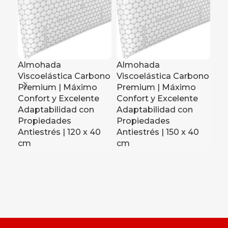
Almohada
Almohada
Al
Viscoelástica Carbono
Viscoelástica Carbono
Vi
Premium | Máximo
Premium | Máximo
Pr
Confort y Excelente
Confort y Excelente
Co
Adaptabilidad con
Adaptabilidad con
Ad
Propiedades
Propiedades
Pr
Antiestrés | 120 x 40
Antiestrés | 150 x 40
Ant
cm
cm
Un
c