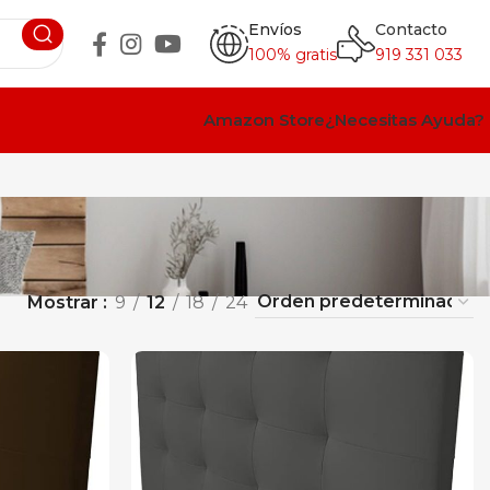
Envíos
Contacto
100% gratis
919 331 033
Amazon Store
¿Necesitas Ayuda?
Mostrar
9
12
18
24