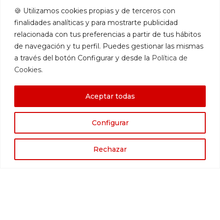
🍪 Utilizamos cookies propias y de terceros con
fabricación y venta de colchones online, bases
finalidades analíticas y para mostrarte publicidad
para colchón, camas eléctricas y complementos
relacionada con tus preferencias a partir de tus hábitos
de descanso.
de navegación y tu perfil. Puedes gestionar las mismas
Catálogo
a través del botón Configurar y desde la
Política de
Dormitorio
Cookies
.
Cabeceros
Aceptar todas
Recibidor – Pasillo
Configurar
Salón – Comedor
Oficina – Estudio
Rechazar
Cocina
Información
Aviso legal
Política de cookies