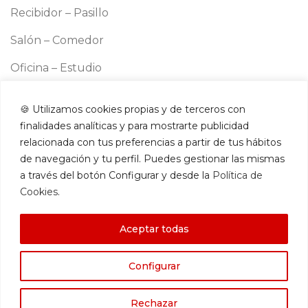
Recibidor – Pasillo
Salón – Comedor
Oficina – Estudio
Cocina
🍪 Utilizamos cookies propias y de terceros con
Información
finalidades analíticas y para mostrarte publicidad
Aviso legal
relacionada con tus preferencias a partir de tus hábitos
Política de cookies
de navegación y tu perfil. Puedes gestionar las mismas
a través del botón Configurar y desde la
Política de
Política de privacidad
Cookies
.
Términos y condiciones
Aceptar todas
Contacto
Configurar
Amazon Store
Rechazar