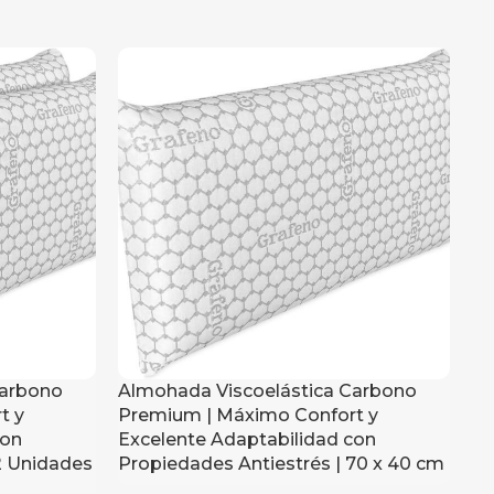
Carbono
Almohada Viscoelástica Carbono
t y
Premium | Máximo Confort y
con
Excelente Adaptabilidad con
2 Unidades
Propiedades Antiestrés | 70 x 40 cm
Ar