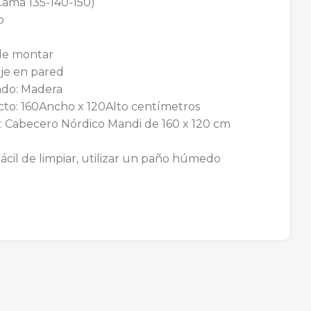
Cama 135-140-150)
o
 de montar
je en pared
zado: Madera
to: 160Ancho x 120Alto centímetros
 Cabecero Nórdico Mandi de 160 x 120 cm
ácil de limpiar, utilizar un paño húmedo