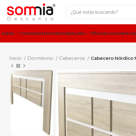
Salón – Comedor
Dormitorio
Estudio – Oficina
Cocina
Recib
Inicio
Dormitorio
Cabeceros
Cabecero Nórdico M