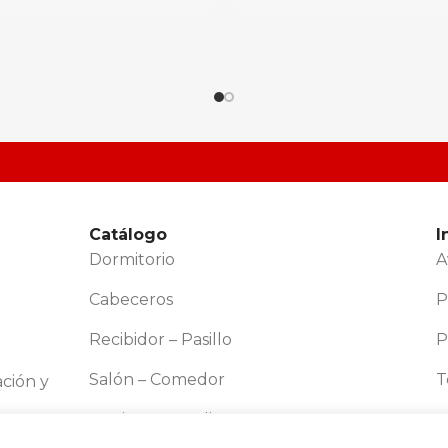
Catálogo
I
Dormitorio
A
Cabeceros
P
Recibidor – Pasillo
P
Salón – Comedor
T
ción y
Oficina – Estudio
C