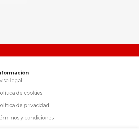
Pu
Pr
Me
nformación
viso legal
olítica de cookies
olítica de privacidad
érminos y condiciones
ontacto