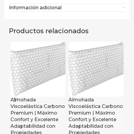
Información adicional
Productos relacionados
Almohada
Almohada
Al
Viscoelástica Carbono
Viscoelástica Carbono
Vi
Premium | Máximo
Premium | Máximo
Pr
Confort y Excelente
Confort y Excelente
Co
Adaptabilidad con
Adaptabilidad con
Ad
Propiedades
Propiedades
Pr