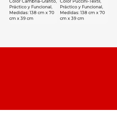
Color Cambria-Grafito,
Color Puccini-Textil,
Mu
Práctico y Funcional,
Práctico y Funcional,
co
Medidas: 138 cm x 70
Medidas: 138 cm x 70
Es
cm x 39 cm
cm x 39 cm
Inc
Di
Ele
Ce