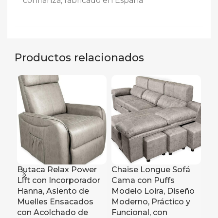
confianza, fabricado en España
Productos relacionados
Butaca Relax Power
Chaise Longue Sofá
Co
Lift con Incorporador
Cama con Puffs
Ver
Hanna, Asiento de
Modelo Loira, Diseño
co
Muelles Ensacados
Moderno, Práctico y
y C
con Acolchado de
Funcional, con
Me