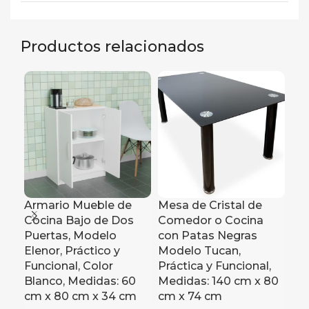
Productos relacionados
Armario Mueble de
Mesa de Cristal de
Me
Cocina Bajo de Dos
Comedor o Cocina
Co
Puertas, Modelo
con Patas Negras
Ac
Elenor, Práctico y
Modelo Tucan,
Mod
Funcional, Color
Práctica y Funcional,
y F
Blanco, Medidas: 60
Medidas: 140 cm x 80
80
cm x 80 cm x 34 cm
cm x 74 cm
c