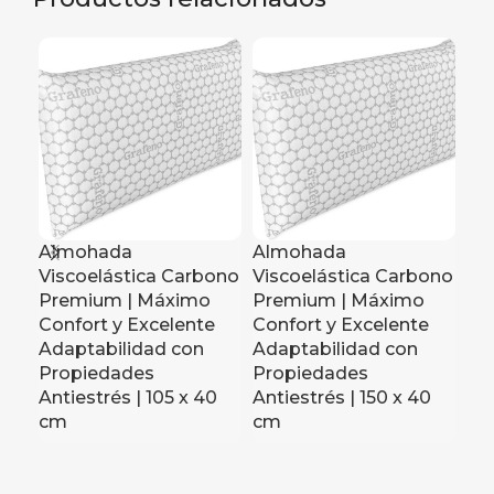
Almohada
Almohada
Al
Viscoelástica Carbono
Viscoelástica Carbono
Vi
Premium | Máximo
Premium | Máximo
Pr
Confort y Excelente
Confort y Excelente
Co
Adaptabilidad con
Adaptabilidad con
Ad
Propiedades
Propiedades
Pr
Antiestrés | 105 x 40
Antiestrés | 150 x 40
Ant
cm
cm
Un
c