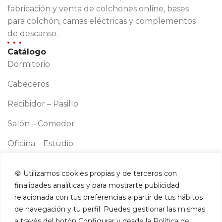
fabricación y venta de colchones online, bases
para colchón, camas eléctricas y complementos
de descanso.
Catálogo
Dormitorio
Cabeceros
Recibidor – Pasillo
Salón – Comedor
Oficina – Estudio
Cocina
🍪 Utilizamos cookies propias y de terceros con
Información
finalidades analíticas y para mostrarte publicidad
Aviso legal
relacionada con tus preferencias a partir de tus hábitos
Política de cookies
de navegación y tu perfil. Puedes gestionar las mismas
a través del botón Configurar y desde la
Política de