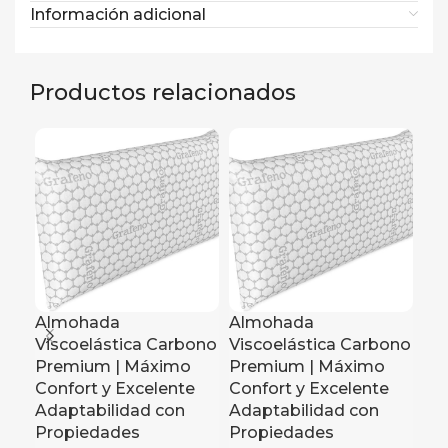
Información adicional
Productos relacionados
Almohada
Almohada
Al
Viscoelástica Carbono
Viscoelástica Carbono
Vi
Premium | Máximo
Premium | Máximo
Pr
Confort y Excelente
Confort y Excelente
Co
Adaptabilidad con
Adaptabilidad con
Ad
Propiedades
Propiedades
Pr