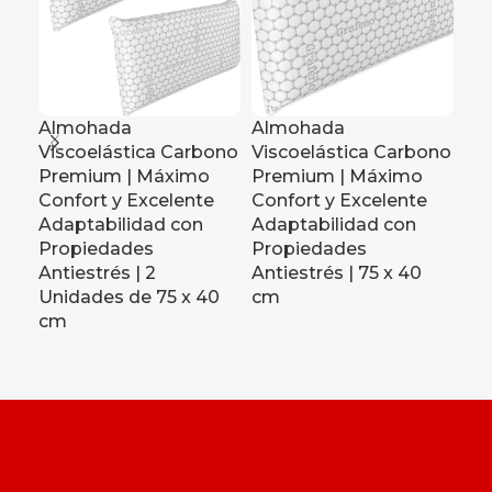
Almohada
Almohada
Al
Viscoelástica Carbono
Viscoelástica Carbono
Vi
Premium | Máximo
Premium | Máximo
Pr
Confort y Excelente
Confort y Excelente
Co
Adaptabilidad con
Adaptabilidad con
Ad
Propiedades
Propiedades
Pr
Antiestrés | 2
Antiestrés | 75 x 40
Ant
Unidades de 75 x 40
cm
c
cm