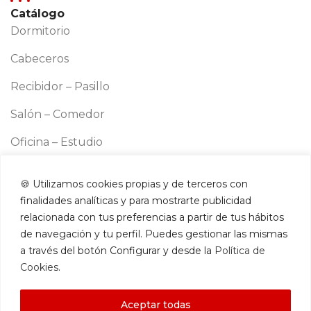
Catálogo
Dormitorio
Cabeceros
Recibidor – Pasillo
Salón – Comedor
Oficina – Estudio
Cocina
🍪 Utilizamos cookies propias y de terceros con
Información
finalidades analíticas y para mostrarte publicidad
Aviso legal
relacionada con tus preferencias a partir de tus hábitos
Política de cookies
de navegación y tu perfil. Puedes gestionar las mismas
a través del botón Configurar y desde la
Política de
Política de privacidad
Cookies
.
Términos y condiciones
Aceptar todas