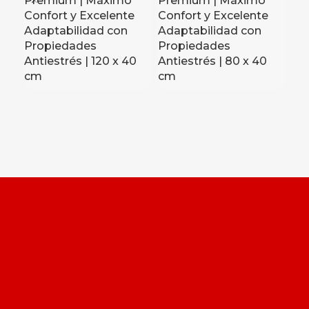
Premium | Máximo
Premium | Máximo
Confort y Excelente
Confort y Excelente
Adaptabilidad con
Adaptabilidad con
Arm
Propiedades
Propiedades
Mu
Antiestrés | 120 x 40
Antiestrés | 80 x 40
Pue
cm
cm
Mo
Prá
Col
Me
cm