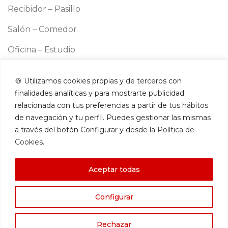
Recibidor – Pasillo
Salón – Comedor
Oficina – Estudio
Cocina
🍪 Utilizamos cookies propias y de terceros con
Información
finalidades analíticas y para mostrarte publicidad
Aviso legal
relacionada con tus preferencias a partir de tus hábitos
Política de cookies
de navegación y tu perfil. Puedes gestionar las mismas
a través del botón Configurar y desde la
Política de
Política de privacidad
Cookies
.
Términos y condiciones
Aceptar todas
Contacto
Configurar
Amazon Store
Rechazar