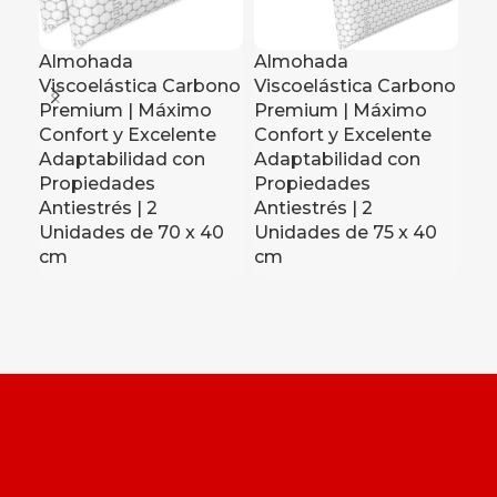
Almohada
Almohada
Al
Viscoelástica Carbono
Viscoelástica Carbono
Vi
Premium | Máximo
Premium | Máximo
Pr
Confort y Excelente
Confort y Excelente
Co
Adaptabilidad con
Adaptabilidad con
Ad
Propiedades
Propiedades
Pr
Antiestrés | 2
Antiestrés | 2
Ant
Unidades de 70 x 40
Unidades de 75 x 40
Un
cm
cm
c