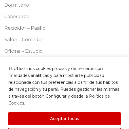
Dormitorio
Cabeceros
Recibidor – Pasillo
Salón – Comedor
Oficina – Estudio
Cocina
🍪 Utilizamos cookies propias y de terceros con
Información
finalidades analíticas y para mostrarte publicidad
Aviso legal
relacionada con tus preferencias a partir de tus hábitos
Política de cookies
de navegación y tu perfil. Puedes gestionar las mismas
a través del botón Configurar y desde la
Política de
Política de privacidad
Cookies
.
Términos y condiciones
Aceptar todas
Contacto