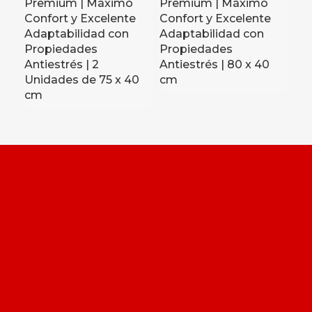
Premium | Máximo
Premium | Máximo
Arm
Confort y Excelente
Confort y Excelente
Mu
Adaptabilidad con
Adaptabilidad con
Pue
Propiedades
Propiedades
Mo
Antiestrés | 2
Antiestrés | 80 x 40
Prá
Unidades de 75 x 40
cm
Col
cm
Me
cm