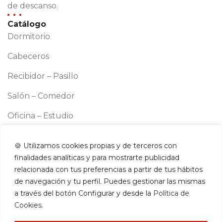
de descanso.
Catálogo
Dormitorio
Cabeceros
Recibidor – Pasillo
Salón – Comedor
Oficina – Estudio
Cocina
🍪 Utilizamos cookies propias y de terceros con
Información
finalidades analíticas y para mostrarte publicidad
Aviso legal
relacionada con tus preferencias a partir de tus hábitos
Política de cookies
de navegación y tu perfil. Puedes gestionar las mismas
a través del botón Configurar y desde la
Política de
Política de privacidad
Cookies
.
Términos y condiciones