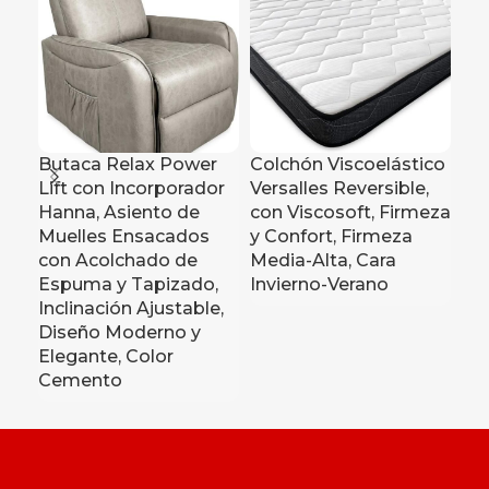
Butaca Relax Power
Colchón Viscoelástico
Lift con Incorporador
Versalles Reversible,
Est
Hanna, Asiento de
con Viscosoft, Firmeza
Asi
Muelles Ensacados
y Confort, Firmeza
Se
con Acolchado de
Media-Alta, Cara
Mo
Espuma y Tapizado,
Invierno-Verano
Bl
Inclinación Ajustable,
cm 
Diseño Moderno y
25
Elegante, Color
Cemento