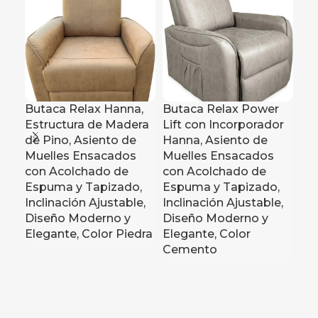
Butaca Relax Hanna,
Butaca Relax Power
Ch
Estructura de Madera
Lift con Incorporador
Re
de Pino, Asiento de
Hanna, Asiento de
co
Muelles Ensacados
Muelles Ensacados
Al
con Acolchado de
con Acolchado de
Ri
Espuma y Tapizado,
Espuma y Tapizado,
Prá
Inclinación Ajustable,
Inclinación Ajustable,
co
Diseño Moderno y
Diseño Moderno y
Coj
Elegante, Color Piedra
Elegante, Color
Col
Cemento