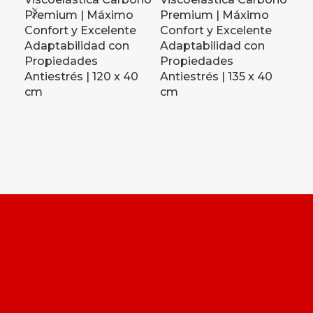
Premium | Máximo
Premium | Máximo
Pr
Confort y Excelente
Confort y Excelente
Co
Adaptabilidad con
Adaptabilidad con
Ad
Propiedades
Propiedades
Pr
Antiestrés | 120 x 40
Antiestrés | 135 x 40
Ant
cm
cm
Un
c