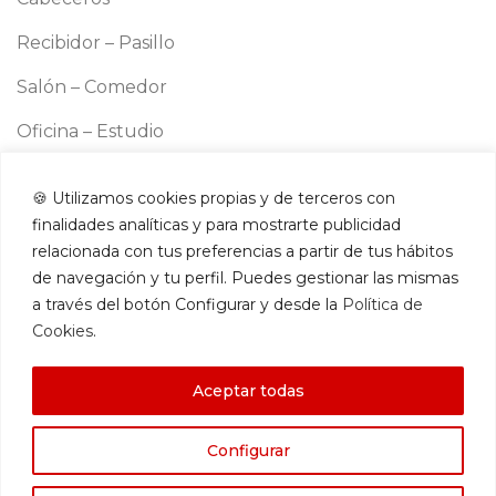
Recibidor – Pasillo
Salón – Comedor
Oficina – Estudio
Cocina
🍪 Utilizamos cookies propias y de terceros con
Información
finalidades analíticas y para mostrarte publicidad
Aviso legal
relacionada con tus preferencias a partir de tus hábitos
Política de cookies
de navegación y tu perfil. Puedes gestionar las mismas
a través del botón Configurar y desde la
Política de
Política de privacidad
Cookies
.
Términos y condiciones
Aceptar todas
Contacto
Configurar
Amazon Store