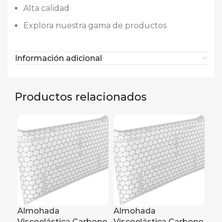
Alta calidad
Explora nuestra gama de productos
Información adicional
Productos relacionados
Almohada
Almohada
Al
Viscoelástica Carbono
Viscoelástica Carbono
Vi