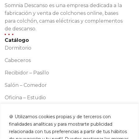
Somnia Descanso es una empresa dedicada a la
fabricación y venta de colchones online, bases
para colchón, camas eléctricas y complementos
de descanso.
Catálogo
Dormitorio
Cabeceros
Recibidor – Pasillo
Salón – Comedor
Oficina – Estudio
Cocina
🍪 Utilizamos cookies propias y de terceros con
Información
finalidades analíticas y para mostrarte publicidad
Aviso legal
relacionada con tus preferencias a partir de tus hábitos
Política de cookies
de navegación y tu perfil. Puedes gestionar las mismas