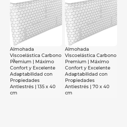
Almohada
Almohada
Arm
Viscoelástica Carbono
Viscoelástica Carbono
Mu
Premium | Máximo
Premium | Máximo
Pue
Confort y Excelente
Confort y Excelente
Hu
Adaptabilidad con
Adaptabilidad con
Mo
Propiedades
Propiedades
Bl
Antiestrés | 135 x 40
Antiestrés | 70 x 40
cm
cm
cm