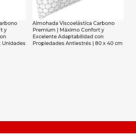
Carbono
Almohada Viscoelástica Carbono
Al
t y
Premium | Máximo Confort y
Pr
con
Excelente Adaptabilidad con
Ex
2 Unidades
Propiedades Antiestrés | 80 x 40 cm
Pr