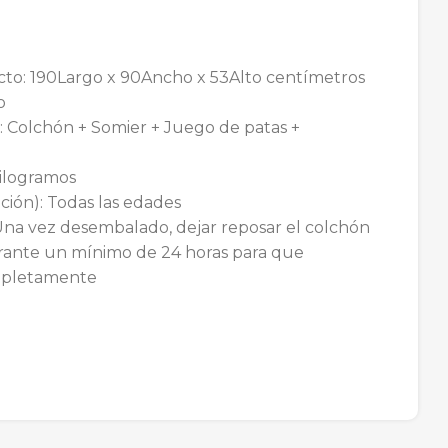
to: 190Largo x 90Ancho x 53Alto centímetros
o
 Colchón + Somier + Juego de patas +
Kilogramos
ción): Todas las edades
Una vez desembalado, dejar reposar el colchón
rante un mínimo de 24 horas para que
mpletamente