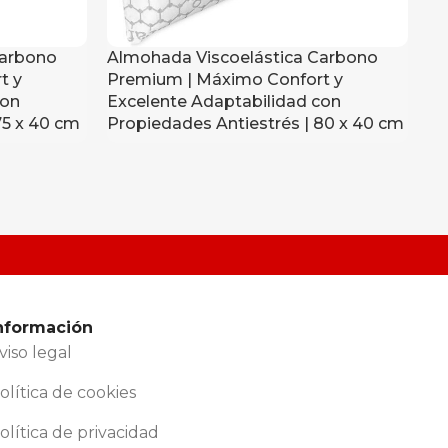
Carbono
Almohada Viscoelástica Carbono
Al
t y
Premium | Máximo Confort y
Pr
con
Excelente Adaptabilidad con
Ex
75 x 40 cm
Propiedades Antiestrés | 80 x 40 cm
Pr
nformación
viso legal
olítica de cookies
olítica de privacidad