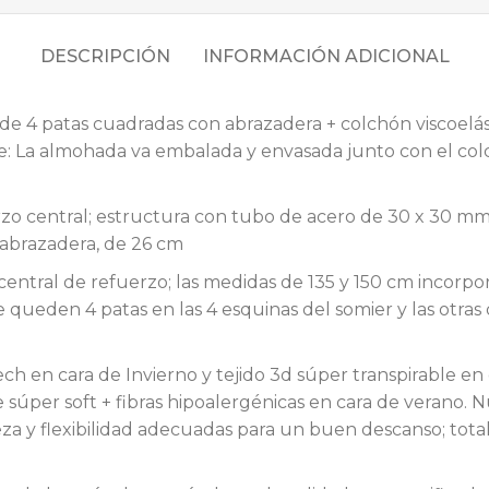
DESCRIPCIÓN
INFORMACIÓN ADICIONAL
 de 4 patas cuadradas con abrazadera + colchón viscoelás
e: La almohada va embalada y envasada junto con el col
rzo central; estructura con tubo de acero de 30 x 30 m
 abrazadera, de 26 cm
entral de refuerzo; las medidas de 135 y 150 cm incorpor
ueden 4 patas en las 4 esquinas del somier y las otras do
h en cara de Invierno y tejido 3d súper transpirable en c
de súper soft + fibras hipoalergénicas en cara de verano
za y flexibilidad adecuadas para un buen descanso; total