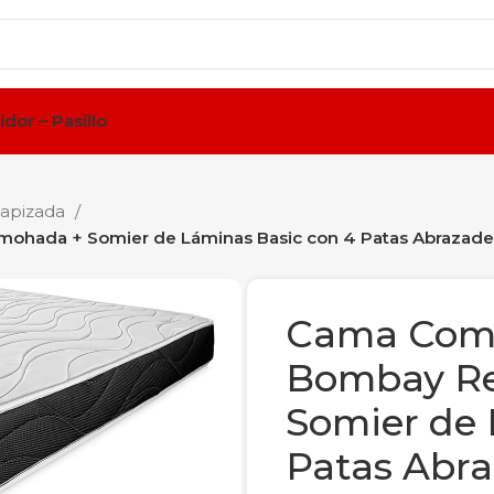
idor – Pasillo
tapizada
mohada + Somier de Láminas Basic con 4 Patas Abrazade
Cama Comp
Bombay Re
Somier de 
Patas Abr