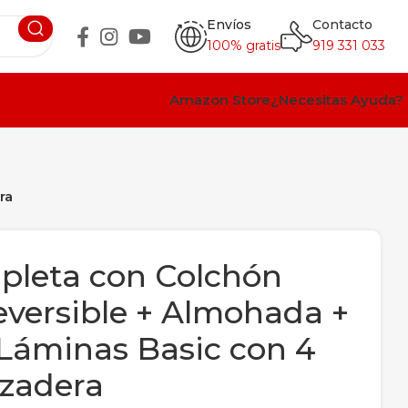
Envíos
Contacto
100% gratis
919 331 033
Amazon Store
¿Necesitas Ayuda?
ra
leta con Colchón
versible + Almohada +
Láminas Basic con 4
azadera