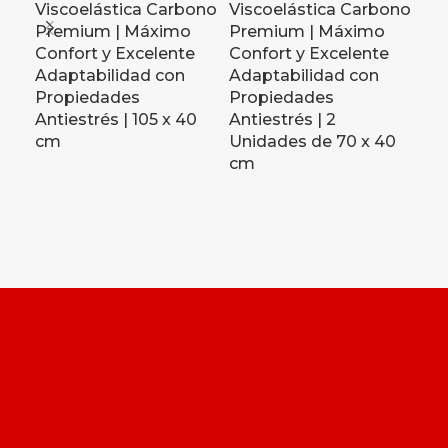
Viscoelástica Carbono
Viscoelástica Carbono
Vi
Premium | Máximo
Premium | Máximo
Pr
Confort y Excelente
Confort y Excelente
Co
Adaptabilidad con
Adaptabilidad con
Ad
Propiedades
Propiedades
Pr
Antiestrés | 105 x 40
Antiestrés | 2
Ant
cm
Unidades de 70 x 40
c
cm