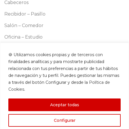
Cabeceros
Recibidor – Pasillo
Salón – Comedor
Oficina – Estudio
Cocina
🍪 Utilizamos cookies propias y de terceros con
Información
finalidades analíticas y para mostrarte publicidad
Aviso legal
relacionada con tus preferencias a partir de tus hábitos
Política de cookies
de navegación y tu perfil. Puedes gestionar las mismas
a través del botón Configurar y desde la
Política de
Política de privacidad
Cookies
.
Términos y condiciones
Aceptar todas
Contacto
Configurar
Amazon Store