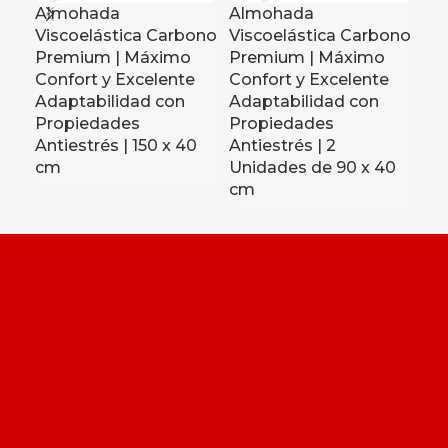
Almohada
Almohada
Al
Viscoelástica Carbono
Viscoelástica Carbono
Vi
Premium | Máximo
Premium | Máximo
Pr
Confort y Excelente
Confort y Excelente
Co
Adaptabilidad con
Adaptabilidad con
Ad
Propiedades
Propiedades
Pr
Antiestrés | 150 x 40
Antiestrés | 2
Ant
cm
Unidades de 90 x 40
c
cm