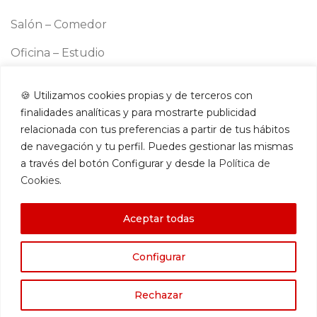
Salón – Comedor
Oficina – Estudio
Cocina
🍪 Utilizamos cookies propias y de terceros con
Información
finalidades analíticas y para mostrarte publicidad
Aviso legal
relacionada con tus preferencias a partir de tus hábitos
Política de cookies
de navegación y tu perfil. Puedes gestionar las mismas
a través del botón Configurar y desde la
Política de
Política de privacidad
Cookies
.
Términos y condiciones
Aceptar todas
Contacto
Configurar
Amazon Store
Rechazar
SOMNIA DESCANSO |
ALFA BUSINESS HOLDING
|
ES
CA
EN
PT
FR