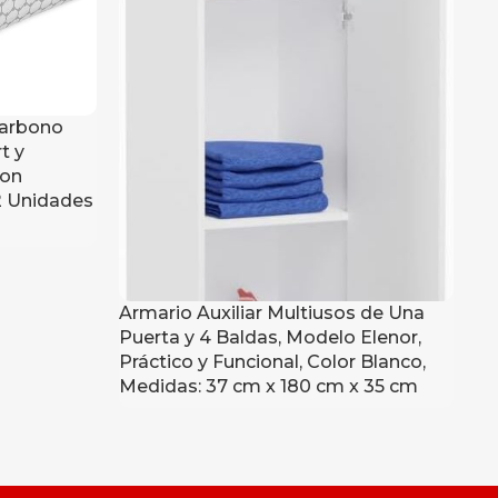
Ba
Carbono
Es
t y
6 
con
27
2 Unidades
Armario Auxiliar Multiusos de Una
Puerta y 4 Baldas, Modelo Elenor,
Práctico y Funcional, Color Blanco,
Medidas: 37 cm x 180 cm x 35 cm