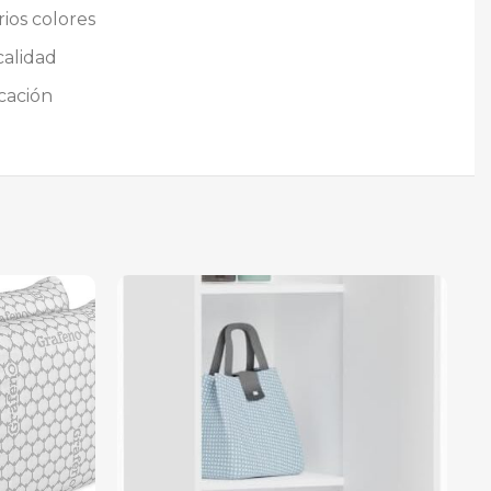
ios colores
calidad
cación