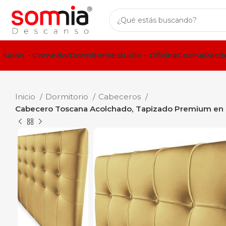
Salón – Comedor
Dormitorio
Estudio – Oficina
Cocina
Recib
Inicio
Dormitorio
Cabeceros
Cabecero Toscana Acolchado, Tapizado Premium en Pol