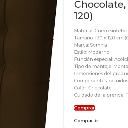
Chocolate,
120)
Material: Cuero sintéti
Tamaño: 130 x 120 cm (
Marca: Somnia
Estilo: Moderno
Función especial: Acol
Tipo de montaje: Monta
Dimensiones del produc
Componentes incluidos
Color: Chocolate
Cuidado de la prenda: F
Comprar
Compartir: