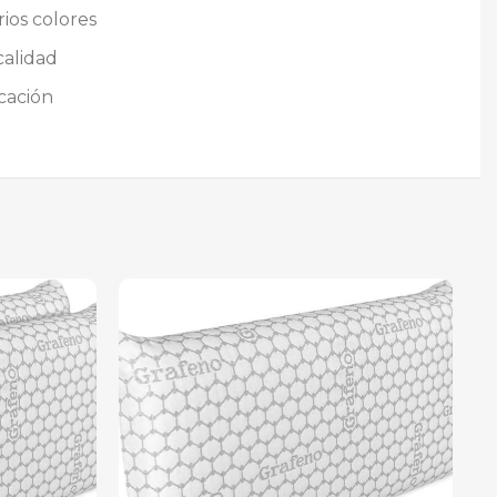
ios colores
calidad
cación