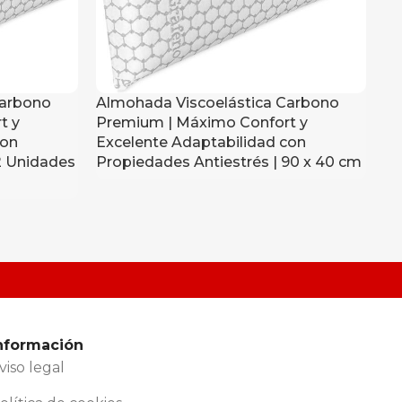
Carbono
Almohada Viscoelástica Carbono
Ar
t y
Premium | Máximo Confort y
Pu
con
Excelente Adaptabilidad con
Es
2 Unidades
Propiedades Antiestrés | 90 x 40 cm
Me
nformación
viso legal