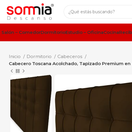
Salón – Comedor
Dormitorio
Estudio – Oficina
Cocina
Recib
Inicio
Dormitorio
Cabeceros
Cabecero Toscana Acolchado, Tapizado Premium en Pol