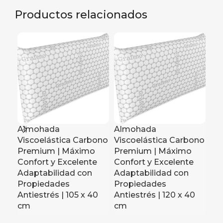
Productos relacionados
Almohada
Almohada
Al
Viscoelástica Carbono
Viscoelástica Carbono
Vi
Premium | Máximo
Premium | Máximo
Pr
Confort y Excelente
Confort y Excelente
Co
Adaptabilidad con
Adaptabilidad con
Ad
Propiedades
Propiedades
Pr
Antiestrés | 105 x 40
Antiestrés | 120 x 40
Ant
cm
cm
Un
c